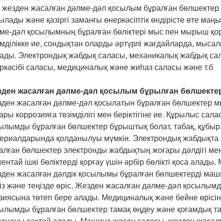
 жезден жасалған дәлме-дәл қосылым бұралған бөлшектер
ылады және қазіргі заманғы өнеркәсіптік өндірісте өте ма
ме-дәл қосылымның бұралған бөліктері мыс пен мырыш қо
імділікке ие, сондықтан оларды әртүрлі жағдайларда, мыс
ады. Электрондық жабдық саласы, механикалық жабдық са
ркәсібі саласы, медициналық және жиһаз саласы және т.б
ден жасалған дәлме-дәл қосылым бұрылған бөлшектер
ден жасалған дәлме-дәл қосылатын бұралған бөлшектер 
ары коррозияға төзімділігі мен беріктігіне ие. Құрылыс са
ылымды бұралған бөлшектер бұрыштық болат, табақ, құбыр,
ериалдарында қолданылуы мүмкін. Электрондық жабдықта 
алған бөлшектер электронды жабдықтың жоғары дәлдігі мен
кентай ішкі бөліктерді қорғау үшін әрбір бөлікті қоса алад
ден жасалған дәлдік қосылымы бұралған бөлшектерді маши
із және теңізде өріс, Жезден жасалған дәлме-дәл қосылым
зиясына төтеп бере алады. Медициналық және бейне өрісі
ылымды бұралған бөлшектер тамақ өңдеу және қоғамдық т