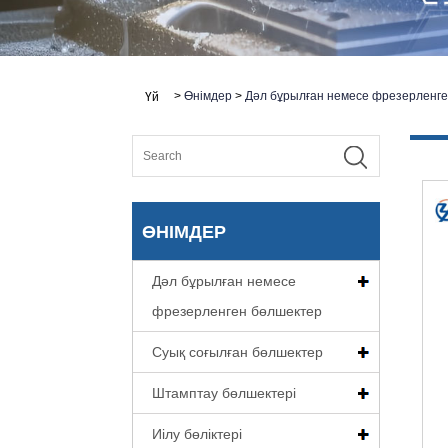
>
Өнімдер
>
Дәл бұрылған немесе фрезерленг
Үй
ӨНІМДЕР
Дәл бұрылған немесе
фрезерленген бөлшектер
Суық соғылған бөлшектер
Штамптау бөлшектері
Иілу бөліктері