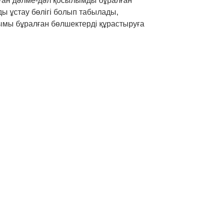
лған дәлме-дәл қосылымды бұралған
ды ұстау бөлігі болып табылады,
ымы бұралған бөлшектерді құрастыруға