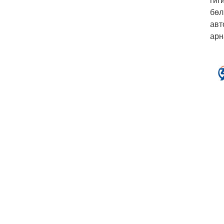
гиг
бөл
авт
арн