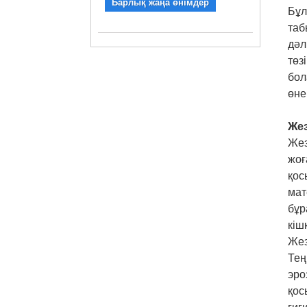
Барлық жаңа өнімдер
Бұл
таб
дәл
төз
бол
өне
Жез
Жез
жоғ
қос
мат
бұр
кіш
Жез
Тең
эро
қос