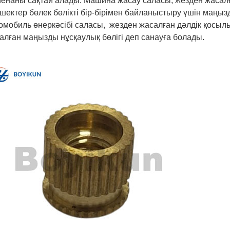
иенаны сақтай алады. Машина жасау саласы, жезден жаса
шектер бөлек бөлікті бір-бірімен байланыстыру үшін маңыз
омобиль өнеркәсібі саласы, жезден жасалған дәлдік қосыл
алған маңызды нұсқаулық бөлігі деп санауға болады.