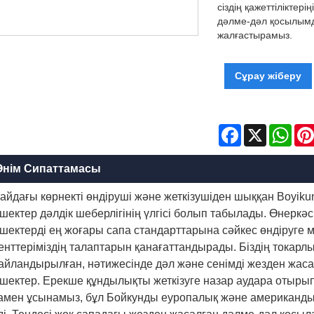
сіздің қажеттіліктер
дәлме-дәл қосылымды
жалғастырамыз.
Сұрау жіберу
Facebook
X
Wha
Өнім Сипаттамасы
айдағы көрнекті өндіруші және жеткізушіден шыққан Boyikun
шектер дәлдік шеберлігінің үлгісі болып табылады. Өнеркәсі
шектерді ең жоғары сапа стандарттарына сәйкес өндіруге м
енттеріміздің талаптарын қанағаттандырады. Біздің токарлы
айландырылған, нәтижесінде дәл және сенімді жезден жаса
шектер. Ерекше құндылықты жеткізуге назар аудара отырып, 
амен ұсынамыз, бұл Бойкунды еуропалық және американдық