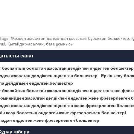
Tags: Жезден жасалған дәлме-дәл қосылым бұрылған бөлшектер, Қыт
уші, Қытайда жасалған, баға ұсынысы
Қатысты санат
т баспайтын болаттан жасалған дәлдікпен өңделген бөлшектер
зден жасалған дәлдікпен өңделген бөлшектер
Еркін кесу бол
ла дәлдігімен өңделген бөлшектер
т баспайтын болаттан жасалған дәлдікпен өңделген және фре
юминийден жасалған дәлдікпен өңделген және фрезерленген 
зден жасалған дәлдікпен өңделген және фрезерленген бөлшек
кін кесу болаттың өңделген және фрезерленген бөлшектері
ладан өңделген және фрезерленген бөлшектер
Сұрау жіберу