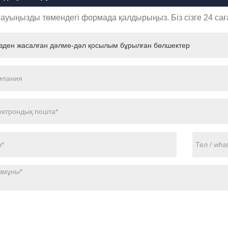
ауыңызды төмендегі формада қалдырыңыз. Біз сізге 24 саға