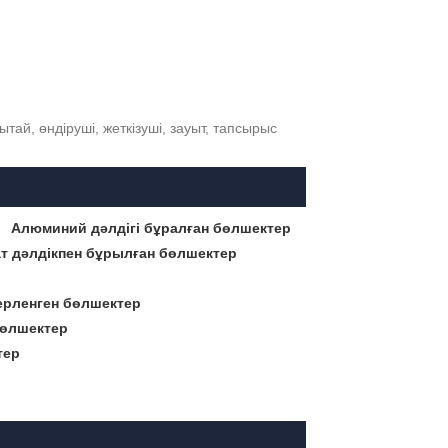
ай, өндіруші, жеткізуші, зауыт, тапсырыс
Алюминий дәлдігі бұралған бөлшектер
ат дәлдікпен бұрылған бөлшектер
зерленген бөлшектер
бөлшектер
тер