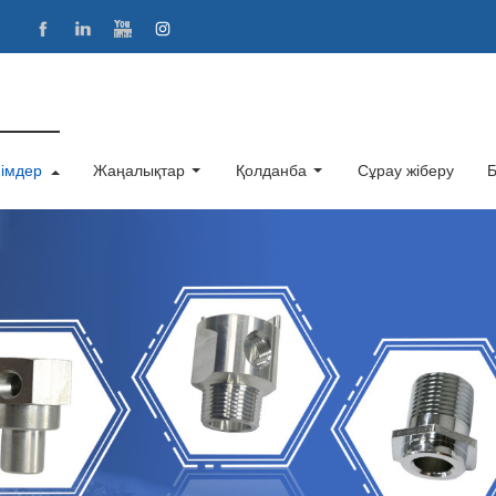
імдер
Жаңалықтар
Қолданба
Сұрау жіберу
Б