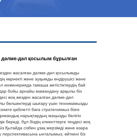
Live
н дәлме-дәл қосылым бұрылған
жезден жасалған дәлме-дәл қосылымды
ің көрнекті және ауқымды өндірушісі және
дәл инженерияда тамаша жетістіктердің бай
лдар бойы арнайы мамандану арқылы біз
десі жоқ жезден жасалған дәлме-дәл
ы бөлшектерді шығару үшін техникамызды
әсекеге қабілетті баға стратегиямыз бізге
рикандық нарықтардың маңызды бөлігін
ік береді, бұл біздің клиенттерге теңдесі жоқ
із Қытайда сізбен ұзақ мерзімді және өзара
ұру перспективасына ынталымыз, өйткені біз