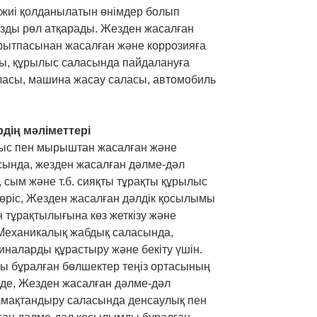
 жиі қолданылатын өнімдер болып
ңызды рөл атқарады. Жезден жасалған
рытпасынан жасалған және коррозияға
алы, құрылыс саласында пайдалануға
ласы, машина жасау саласы, автомобиль
дің мәліметтері
мыс пен мырыштан жасалған және
ласында, жезден жасалған дәлме-дәл
 сым және т.б. сияқты тұрақты құрылыс
өріс, Жезден жасалған дәлдік қосылымы
 тұрақтылығына көз жеткізу және
ы. Механикалық жабдық саласында,
наларды құрастыру және бекіту үшін.
ды бұралған бөлшектер теңіз ортасының
нде, Жезден жасалған дәлме-дәл
амақтандыру саласында денсаулық пен