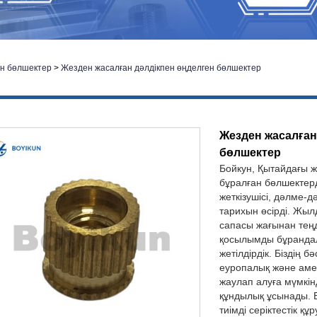
ен бөлшектер
>
Жезден жасалған дәлдікпен өңделген бөлшектер
Жезден жасалға
бөлшектер
Бойкун, Қытайдағы 
бұралған бөлшектерд
жеткізушісі, дәлме-
тарихын өсірді. Жы
сапасы жағынан тең
қосылымды бұрандал
жетілдірдік. Біздің б
еуропалық және аме
жаулап алуға мүмкінд
құндылық ұсынады. Б
тиімді серіктестік қ