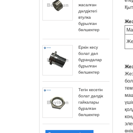
ете
жасалған
Қыт
дәлдіктегі
втулка
Жез
бұрылған
бөлшектер
Ма
Же
Еркін кесу
болат дәл
бұрандалар
бұрылған
Жез
бөлшектер
Жез
бол
тем
Тегін кесетін
маш
болат дәлдік
гайкалары
үші
бұралған
қол
бөлшектер
кон
эле
өні