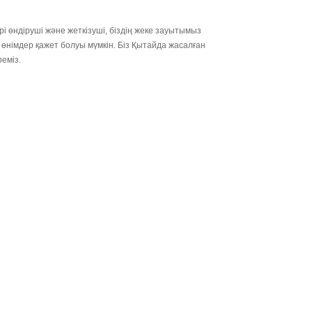
і өндіруші және жеткізуші, біздің жеке зауытымыз
 өнімдер қажет болуы мүмкін. Біз Қытайда жасалған
еміз.