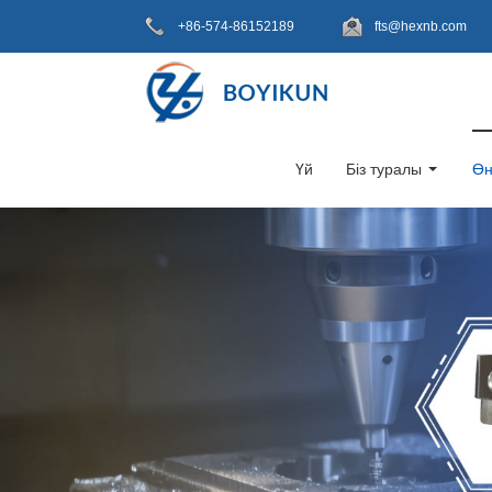
+86-574-86152189
fts@hexnb.com
Үй
Біз туралы
Өн