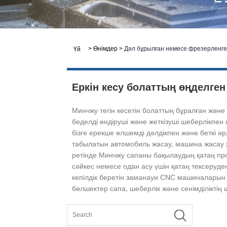
>
Өнімдер
>
Дәл бұрылған немесе фрезерленг
Үй
Еркін кесу болаттың өңделге
Минчжу тегін кесетін болаттың бұралған жән
беделді өндіруші және жеткізуші шеберлікпен
бізге ерекше өлшемді дәлдікпен және беткі ә
табылатын автомобиль жасау, машина жасау ж
ретінде Минчжу сапаны бақылаудың қатаң про
сәйкес немесе одан асу үшін қатаң тексеруден
кепілдік беретін заманауи CNC машиналарын 
бөлшектер сапа, шеберлік және сенімділіктің 