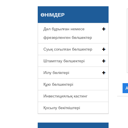
ӨНІМДЕР
Дәл бұрылған немесе
фрезерленген бөлшектер
Суық соғылған бөлшектер
Штамптау бөлшектері
Иілу бөліктері
Құю бөлшектері
А
Инвестициялық кастинг
Қосылу бекіткіштері