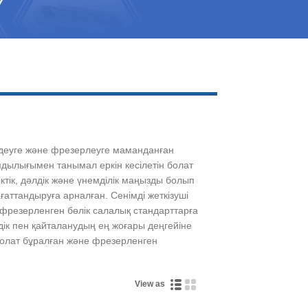
Live
өңдеуге және фрезерлеуге маманданған
ымдылығымен танымал еркін кесілетін болат
ктік, дәлдік және үнемділік маңызды болып
ттандыруға арналған. Сенімді жеткізуші
 фрезерленген бөлік салалық стандарттарға
лдік пен қайталанудың ең жоғары деңгейіне
болат бұралған және фрезерленген
View as