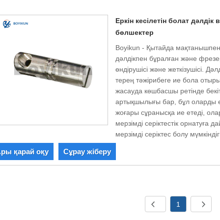
Еркін кесілетін болат дәлдік
бөлшектер
Boyikun - Қытайда мақтанышпен 
дәлдікпен бұралған және фрезе
өндірушісі және жеткізушісі. Дә
терең тәжірибеге ие бола отырып
жасауда көшбасшы ретінде бекі
артықшылығы бар, бұл оларды 
жоғары сұранысқа ие етеді, олар
мерзімді серіктестік орнатуға д
мерзімді серіктес болу мүмкіндіг
ры қарай оқу
Сұрау жіберу
1