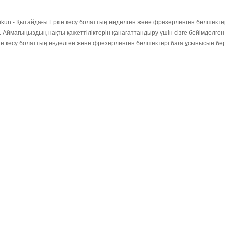
ikun - Қытайдағы Еркін кесу болаттың өңделген және фрезерленген бөлшектер
. Аймағыңыздың нақты қажеттіліктерін қанағаттандыру үшін сізге бейімделген
ін кесу болаттың өңделген және фрезерленген бөлшектері баға ұсынысын бер