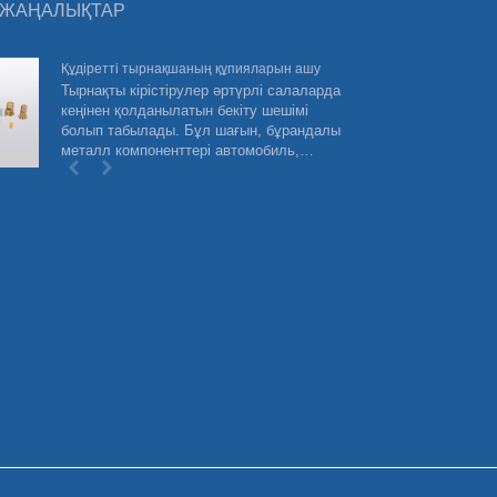
 ЖАҢАЛЫҚТАР
Құдіретті тырнақшаның құпияларын ашу
20
Тырнақты кірістірулер әртүрлі салаларда
ха
кеңінен қолданылатын бекіту шешімі
Б
болып табылады. Бұл шағын, бұрандалы
х
металл компоненттері автомобиль,
бі
аэроғарыш, электроника және т.б. қоса
кө
алғанда, бірқатар қолданбалар үшін берік,
берік және сенімді қосылымдарды
қамтамасыз етуге арналған.