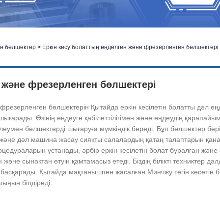
ен бөлшектер
>
Еркін кесу болаттың өңделген және фрезерленген бөлшектері
н және фрезерленген бөлшектері
е фрезерленген бөлшектерін Қытайда еркін кесілетін болатты дәл 
 шығарады. Өзінің өңдеуге қабілеттілігімен және өңдеудің қарапай
рлеумен бөлшектерді шығаруға мүмкіндік береді. Бұл бөлшектер бері
әне дәл машина жасау сияқты салалардың қатаң талаптарын қанаға
цедураларын ұстанады, әрбір еркін кесілетін болат бұралған және
 және сынақтан өтуін қамтамасыз етеді. Біздің білікті техниктер дә
басқарады. Қытайда мақтанышпен жасалған Минчжу тегін кесетін 
шыңын білдіреді.