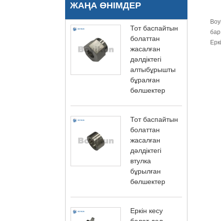
ЖАҢА ӨНІМДЕР
Boy
Тот баспайтын
бар
болаттан
Ерк
жасалған
дәлдіктегі
алтыбұрышты
бұралған
бөлшектер
Тот баспайтын
болаттан
жасалған
дәлдіктегі
втулка
бұрылған
бөлшектер
Еркін кесу
болат дәл