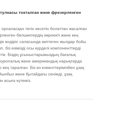
 втулкасы токталған және фрезерленген
орналасқан тегін кесетін болаттан жасалған
рленген бөлшектердің көрнекті және кең
лдік өндіріс саласында көптеген жылдар бойы
, біз өзімізді осы күрделі компоненттерді
ттік. Біздің ұсыныстарымыздың бағалық
еуропалық және американдық нарықтарда
 кең таралған. Біз өз клиенттерімізбен ұзақ
айынбыз және Қытайдағы сенімді, ұзақ
ін асыға күтеміз.