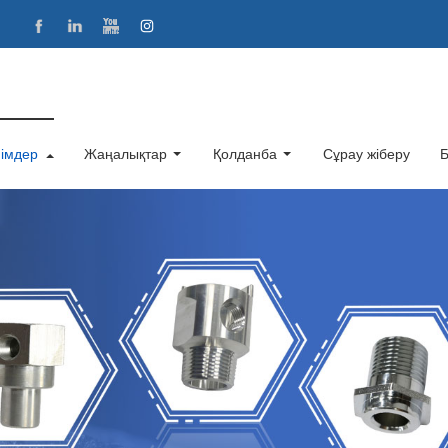
імдер
Жаңалықтар
Қолданба
Сұрау жіберу
Б