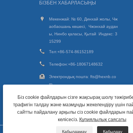
БІЗБЕН ХАБАРЛАСЫҢЫ
Мекенжай: № 60, Динхай жолы, Чж
аобаошань көшесі, Чжэнхай аудан
ы, Нинбо қаласы, Қытай Индекс: 3
15299
Тел:
+86-574-86152189
Телефон:
+86-18067148632
Электрондық пошта:
fts@hexnb.co
m
Факс: +86-574-86157840
Біз cookie файлдарын сізге жақсырақ шолу тәжірибе
трафигін талдау және мазмұнды жекелендіру үшін п
сайтты пайдалану арқылы сіз cookie файлдарын п
келісесіз.
Құпиялылық саясаты
Қабылдамау
Қабылдау