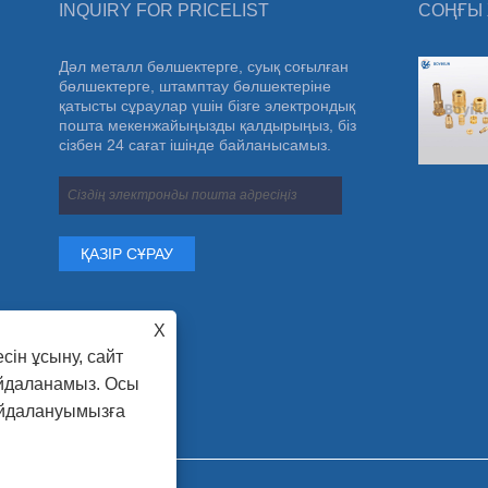
INQUIRY FOR PRICELIST
СОҢҒЫ
Дәл металл бөлшектерге, суық соғылған
2024 жылы неміс аппараттық Кельн
бөлшектерге, штамптау бөлшектеріне
халықаралық көрмесі
қатысты сұраулар үшін бізге электрондық
Біз Германияның Hardware Cologne
пошта мекенжайыңызды қалдырыңыз, біз
халықаралық көрмесіне қатыстық, бұл
сізбен 24 сағат ішінде байланысамыз.
біздің компаниямыздың күшін одан әрі
көрсетті.
X
сін ұсыну, сайт
айдаланамыз. Осы
айдалануымызға