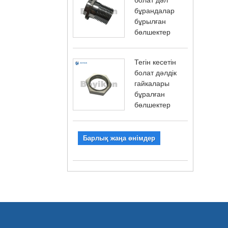
бұрандалар
бұрылған
бөлшектер
Тегін кесетін
болат дәлдік
гайкалары
бұралған
бөлшектер
Барлық жаңа өнімдер