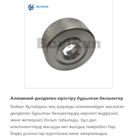
Алюминий дәлдікпен кірістіру бұрылған бөлшектер
Бойкун Қытайдағы кең ауқымды алюминийден жасалған
дәлдікпен бұрылған бөлшектердің көрнекті өндірушісі
және жеткізушісі болып табылады, бұл дәл
компоненттерді жасауда көп жылдық тәжірибесі бар.
Біздің ұсыныстар еуропалық және американдық