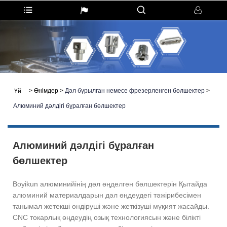
>
Өнімдер
>
Дәл бұрылған немесе фрезерленген бөлшектер
>
Үй
Алюминий дәлдігі бұралған бөлшектер
Алюминий дәлдігі бұралған
бөлшектер
Boyikun алюминийінің дәл өңделген бөлшектерін Қытайда
алюминий материалдарын дәл өңдеудегі тәжірибесімен
танымал жетекші өндіруші және жеткізуші мұқият жасайды.
CNC токарлық өңдеудің озық технологиясын және білікті