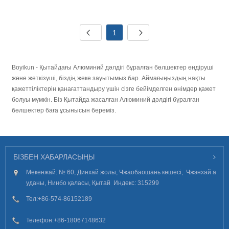
1
Boyikun - Қытайдағы Алюминий дәлдігі бұралған бөлшектер өндіруші
және жеткізуші, біздің жеке зауытымыз бар. Аймағыңыздың нақты
қажеттіліктерін қанағаттандыру үшін сізге бейімделген өнімдер қажет
болуы мүмкін. Біз Қытайда жасалған Алюминий дәлдігі бұралған
бөлшектер баға ұсынысын береміз.
БІЗБЕН ХАБАРЛАСЫҢЫ
Мекенжай: № 60, Динхай жолы, Чжаобаошань көшесі, Чжэнхай а
уданы, Нинбо қаласы, Қытай Индекс: 315299
Тел:
+86-574-86152189
Телефон:
+86-18067148632