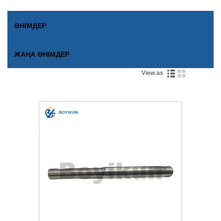
ӨНІМДЕР
ЖАҢА ӨНІМДЕР
View as