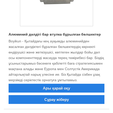
Алюминий дәлдігі бар втулка бұрылған бөлшектер
Boyikun - Қытайдағы кең ауқымды алюминийден
жасалған дәлдіктегі бұралған бөлшектердің көрнекті
өндірушісі және жеткізушісі, көптеген жылдар бойы дәл
осы компоненттерді жасауда терең тәжірибесі бар. Біздің
ұсыныстарымыз бәсекеге қабілетті баға стратегиясымен
мақтана алады және Еуропа мен Солтүстік Америкада
айтарлықтай нарық үлесіне ие. Біз Қытайда сізбен ұзақ
мерзімді серіктестік орнатуға ұмтыламыз.
Ары қарай оқу
Сұрау жіберу