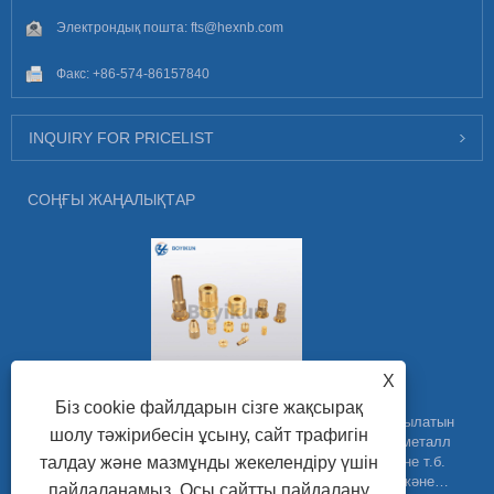
Электрондық пошта:
fts@hexnb.com
Факс: +86-574-86157840
INQUIRY FOR PRICELIST
СОҢҒЫ ЖАҢАЛЫҚТАР
X
Құдіретті тырнақшаның құпияларын ашу
Біз cookie файлдарын сізге жақсырақ
Тырнақты кірістірулер әртүрлі салаларда кеңінен қолданылатын
шолу тәжірибесін ұсыну, сайт трафигін
бекіту шешімі болып табылады. Бұл шағын, бұрандалы металл
талдау және мазмұнды жекелендіру үшін
компоненттері автомобиль, аэроғарыш, электроника және т.б.
қоса алғанда, бірқатар қолданбалар үшін берік, берік және
пайдаланамыз. Осы сайтты пайдалану