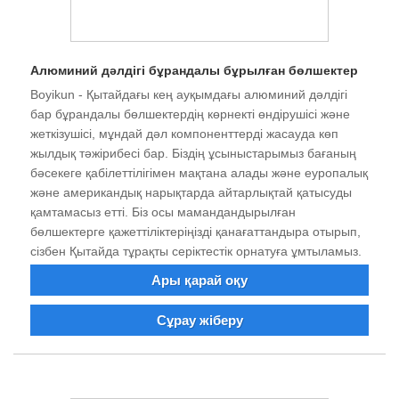
Алюминий дәлдігі бұрандалы бұрылған бөлшектер
Boyikun - Қытайдағы кең ауқымдағы алюминий дәлдігі
бар бұрандалы бөлшектердің көрнекті өндірушісі және
жеткізушісі, мұндай дәл компоненттерді жасауда көп
жылдық тәжірибесі бар. Біздің ұсыныстарымыз бағаның
бәсекеге қабілеттілігімен мақтана алады және еуропалық
және американдық нарықтарда айтарлықтай қатысуды
қамтамасыз етті. Біз осы мамандандырылған
бөлшектерге қажеттіліктеріңізді қанағаттандыра отырып,
сізбен Қытайда тұрақты серіктестік орнатуға ұмтыламыз.
Ары қарай оқу
Сұрау жіберу