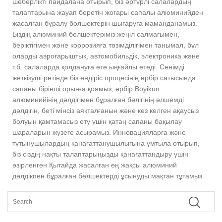
шеберлікті пайдалана отырып, біз әртүрлі салалардың
талаптарына жауап беретін жоғары сапалы алюминийден
жасалған бұралу бөлшектерін шығаруға маманданамыз.
Біздің алюминий бөлшектеріміз жеңіл салмағымен,
беріктігімен және коррозияға төзімділігімен танымал, бұл
оларды аэроғарыштық, автомобильдік, электроника және
т.б. салаларда қолдануға өте ыңғайлы етеді. Сенімді
жеткізуші ретінде біз өндіріс процесінің әрбір сатысында
сапаны бірінші орынға қоямыз, әрбір Boyikun
алюминийінің дәлдігімен бұралған бөлігінің өлшемді
дәлдігін, беті мінсіз аяқталғанын және кез келген ақаусыз
болуын қамтамасыз ету үшін қатаң сапаны бақылау
шараларын жүзеге асырамыз. Инновацияларға және
тұтынушылардың қанағаттанушылығына ұмтыла отырып,
біз сіздің нақты талаптарыңызды қанағаттандыру үшін
әзірленген Қытайда жасалған ең жақсы алюминий
дәлдікпен бұралған бөлшектерді ұсынуды мақтан тұтамыз.