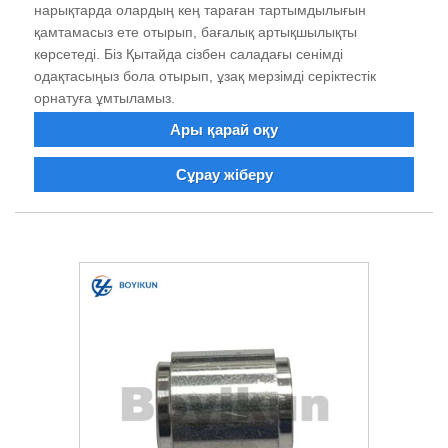
нарықтарда олардың кең тараған тартымдылығын
қамтамасыз ете отырып, бағалық артықшылықты
көрсетеді. Біз Қытайда сізбен саладағы сенімді
одақтасыңыз бола отырып, ұзақ мерзімді серіктестік
орнатуға ұмтыламыз.
Ары қарай оқу
Сұрау жіберу